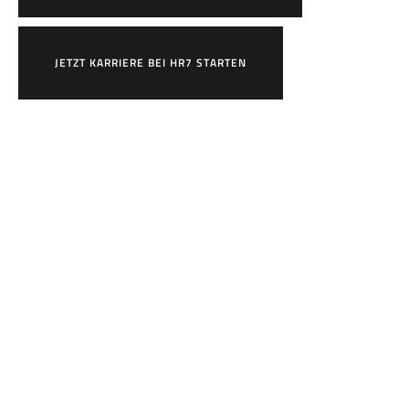
JETZT KARRIERE BEI HR7 STARTEN
×
Bewirb dich jetzt!
Vor- & Nachname
HR7 GmbH
Finde eine Stelle, die genau zu Dir passt!
E-Mail-Adresse
WhatsApp-Nummer