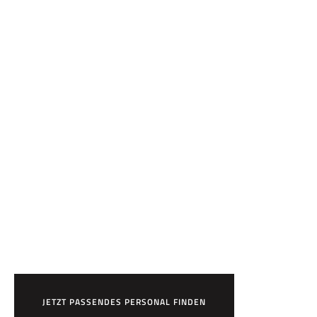
Bereit,
HR7 zu arbeiten?
JETZT PASSENDES PERSONAL FINDEN