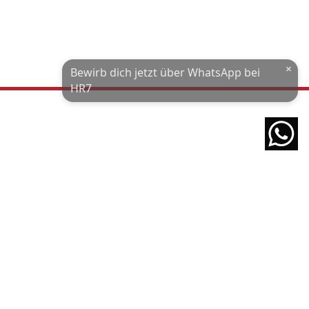
Wohnort / PLZ
×
Bewirb dich jetzt über WhatsApp bei
Ich habe die
Datenschutzerklärung
und das
Impressum
gelesen.
HR7
JETZT ÜBER WHATSAPP BEWERBEN!
powered by
ZENTRALE VERWALTUNG
HAGENOW
Rissener Landstraße 129
Grubenstraße 6
22587 Hamburg
19230 Hagenow
Tel 040 361 573 90
Tel 03883 641 70 10
Fax 040 361 573 925
Fax 03883 641 70 20
hamburg@hr7-gmbh.de
hagenow@hr7-gmbh.de
HAMBURG
BOIZENBURG
Neue-Große Bergstraße 9
Lindhorst 4
22767 Hamburg
19258 Boizenburg