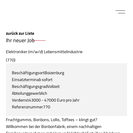
FÜR BEWE
MITARBEITER LOGIN
zurück zur Liste
Ihr neuer Job
Elektroniker (m/w/d) Lebensmittelindustrie
(770)
Beschäftigungsort
Boizenburg
Einsatztermin
ab sofort
Beschäftigungsgrad
Vollzeit
Abteilung
gewerblich
Verdienst
43000 - 47000 Euro pro Jahr
Referenznummer
770
Fruchtgummis, Bonbons, Lollis, Toffees – klingt gut?
Willkommen bei der Bonbonfabrik, einem nachhaltigen