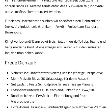
Familienunternehmen mit Herz und Hightech! Seit über 22 Jahren
sorgen rund 800 Mitarbeitende dafür, dass Süßwaren fair, innovativ
und zukunftssicher produziert werden.
Für dieses Unternehmen suchen wir
ab sofort
einen
Elektroniker
(m/w/d) / Industrieelektroniker (m/w/d)
in Vollzeit am Standort
Boizenburg
.
Klingt verlockend? Dann bewirb dich jetzt – werde Teil des Teams und
halte moderne Produktionsanlagen am Laufen – für den süßesten
Job, den man haben kann!
Freue Dich auf:
Sicherer Job:
Unbefristeter Vertrag und langfristige Perspektive
Mehr Freizeit:
Bis zu 30 Urlaubstage für deine Auszeit
Gut geplant:
Feste Schichtpläne für zuverlässige Planung
Entspannt unterwegs:
Deutschland-Ticket für nur 44,10€
Rundum betreut:
Persönliche Einarbeitung und feste
Ansprechpartner
E
xtra-Bonus:
Urlaubs- & Weihnachtsgeld plus attraktive Prämien