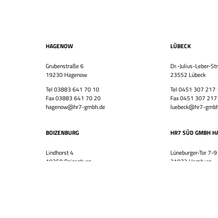
HAGENOW
LÜBECK
Grubenstraße 6
Dr.-Julius-Leber-St
19230 Hagenow
23552 Lübeck
Tel 03883 641 70 10
Tel 0451 307 217
Fax 03883 641 70 20
Fax 0451 307 217
hagenow@hr7-gmbh.de
luebeck@hr7-gmbh
BOIZENBURG
HR7 SÜD GMBH H
Lindhorst 4
Lüneburger-Tor 7-9
19258 Boizenburg
21073 Hamburg
Tel 03883 641 70 10
Tel 040 794 165 3
Fax 03883 641 70 20
Fax 040 794 165 
boizenburg@hr7-gmbh.de
harburg@hr7-gmbh