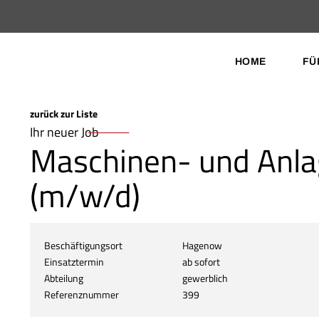
HOME
FÜ
zurück zur Liste
Ihr neuer Job
Maschinen- und Anla
(m/w/d)
Beschäftigungsort
Hagenow
Einsatztermin
ab sofort
Abteilung
gewerblich
Referenznummer
399