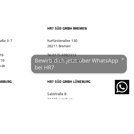
Wohnort / PLZ
HR7 SÜD GMBH BREMEN
Ich habe die
Datenschutzerklärung
und das
Impressum
raße 3-7
Kurfürstenallee 130
gelesen.
28211 Bremen
 16
Tel 0175 6982313
JETZT ÜBER WHATSAPP BEWERBEN!
×
Bewirb dich jetzt über WhatsApp
 19
bremen@hr7-gmbh.de
.de
bei HR7
powered by
ARBURG
HR7 SÜD GMBH LÜNEBURG
Salzstraße 8
21335 Lüneburg
5
Tel 0175 6982313
88
lueneburg@hr7-gmbh.de
.de