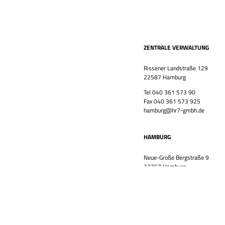
ZENTRALE VERWALTUNG
Rissener Landstraße 129
22587 Hamburg
Tel 040 361 573 90
Fax 040 361 573 925
hamburg@hr7-gmbh.de
HAMBURG
Neue-Große Bergstraße 9
22767 Hamburg
Tel 040 361 573 90
Fax 040 361 573 925
hamburg@hr7-gmbh.de