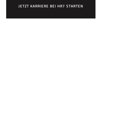
JETZT KARRIERE BEI HR7 STARTEN
×
Bewirb dich jetzt!
Vor- & Nachname
HR7 GmbH
Finde eine Stelle, die genau zu Dir passt!
E-Mail-Adresse
WhatsApp-Nummer