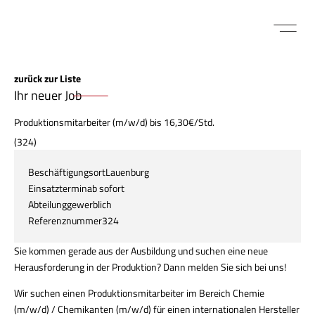
FÜR BEWE
MITARBEITER LOGIN
zurück zur Liste
Ihr neuer Job
Produktionsmitarbeiter (m/w/d) bis 16,30€/Std.
(324)
Beschäftigungsort
Lauenburg
Einsatztermin
ab sofort
Abteilung
gewerblich
Referenznummer
324
Sie kommen gerade aus der Ausbildung und suchen eine neue
Herausforderung in der Produktion? Dann melden Sie sich bei uns!
Wir suchen einen
Produktionsmitarbeiter im Bereich Chemie
(m/w/d) / Chemikanten (m/w/d)
für einen internationalen Hersteller