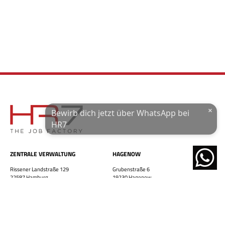
Finde eine Stelle, die genau zu Dir passt!
E-Mail-Adresse
WhatsApp-Nummer
Wohnort / PLZ
×
Bewirb dich jetzt über WhatsApp bei
Ich habe die
Datenschutzerklärung
und das
Impressum
gelesen.
HR7
JETZT ÜBER WHATSAPP BEWERBEN!
ZENTRALE VERWALTUNG
HAGENOW
powered by
Rissener Landstraße 129
Grubenstraße 6
22587 Hamburg
19230 Hagenow
Tel 040 361 573 90
Tel 03883 641 70 10
Fax 040 361 573 925
Fax 03883 641 70 20
hamburg@hr7-gmbh.de
hagenow@hr7-gmbh.de