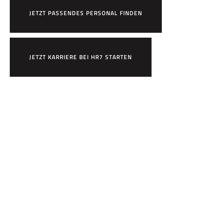
JETZT PASSENDES PERSONAL FINDEN
JETZT KARRIERE BEI HR7 STARTEN
×
Bewirb dich jetzt!
Vor- & Nachname
HR7 GmbH