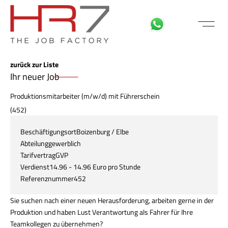
FÜR BEWE
MITARBEITER LOGIN
zurück zur Liste
Ihr neuer Job
Produktionsmitarbeiter (m/w/d) mit Führerschein
(452)
Beschäftigungsort
Boizenburg / Elbe
Abteilung
gewerblich
Tarifvertrag
GVP
Verdienst
14.96 - 14.96 Euro pro Stunde
Referenznummer
452
Sie suchen nach einer neuen Herausforderung, arbeiten gerne in der
Produktion und haben Lust Verantwortung als Fahrer für Ihre
Teamkollegen zu übernehmen?