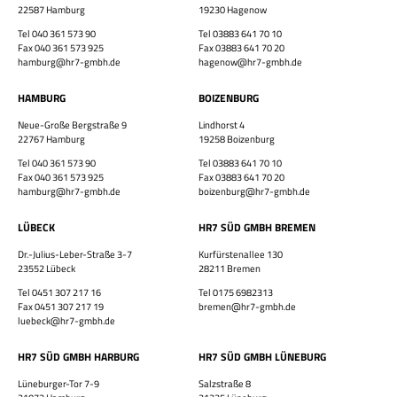
22587 Hamburg
19230 Hagenow
×
Tel 040 361 573 90
Tel 03883 641 70 10
Fax 040 361 573 925
Fax 03883 641 70 20
hamburg@hr7-gmbh.de
hagenow@hr7-gmbh.de
HAMBURG
BOIZENBURG
Neue-Große Bergstraße 9
Lindhorst 4
22767 Hamburg
19258 Boizenburg
Bewirb dich jetzt!
Tel 040 361 573 90
Tel 03883 641 70 10
Vor- & Nachname
Fax 040 361 573 925
Fax 03883 641 70 20
hamburg@hr7-gmbh.de
boizenburg@hr7-gmbh.de
HR7 GmbH
LÜBECK
HR7 SÜD GMBH BREMEN
Finde eine Stelle, die genau zu Dir passt!
Dr.-Julius-Leber-Straße 3-7
Kurfürstenallee 130
E-Mail-Adresse
23552 Lübeck
28211 Bremen
Tel 0451 307 217 16
Tel 0175 6982313
Fax 0451 307 217 19
bremen@hr7-gmbh.de
luebeck@hr7-gmbh.de
WhatsApp-Nummer
HR7 SÜD GMBH HARBURG
HR7 SÜD GMBH LÜNEBURG
Wohnort / PLZ
Lüneburger-Tor 7-9
Salzstraße 8