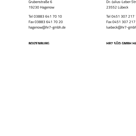
Grubenstraße 6
Dr.-Julius-Leber-St
19230 Hagenow
23552 Lübeck
Tel 03883 641 70 10
Tel 0451 307 217
Fax 03883 641 70 20
Fax 0451 307 217
hagenow@hr7-gmbh.de
luebeck@hr7-gmbh
BOIZENBURG
HR7 SÜD GMBH H
Lindhorst 4
Lüneburger-Tor 7-9
19258 Boizenburg
21073 Hamburg
Tel 03883 641 70 10
Tel 040 794 165 3
Fax 03883 641 70 20
Fax 040 794 165 
boizenburg@hr7-gmbh.de
harburg@hr7-gmbh