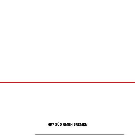
Bewirb dich jetzt!
Vor- & Nachname
HR7 GmbH
Finde eine Stelle, die genau zu Dir passt!
E-Mail-Adresse
WhatsApp-Nummer
Wohnort / PLZ
Ich habe die
Datenschutzerklärung
und das
Impressum
gelesen.
HR7 SÜD GMBH BREMEN