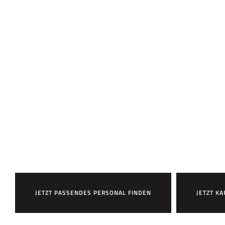
Bereit,
HR7 zu arbeite
JETZT PASSENDES PERSONAL FINDEN
JETZT KA