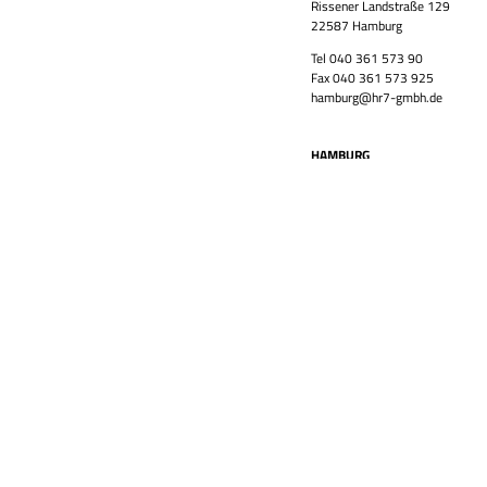
Rissener Landstraße 129
22587 Hamburg
Tel 040 361 573 90
Fax 040 361 573 925
hamburg@hr7-gmbh.de
HAMBURG
Neue-Große Bergstraße 9
22767 Hamburg
Tel 040 361 573 90
Fax 040 361 573 925
hamburg@hr7-gmbh.de