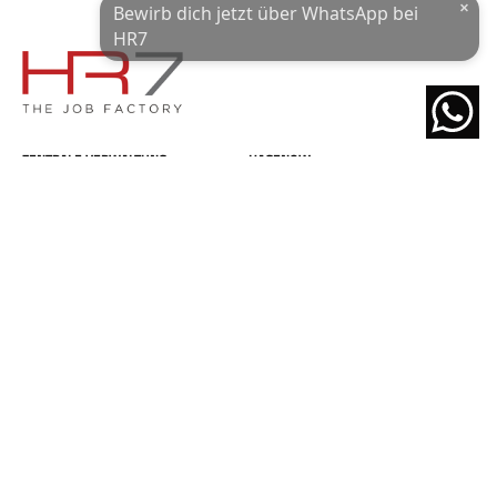
×
Bewirb dich jetzt über WhatsApp bei
Ich habe die
Datenschutzerklärung
und das
Impressum
gelesen.
HR7
JETZT ÜBER WHATSAPP BEWERBEN!
powered by
ZENTRALE VERWALTUNG
HAGENOW
Rissener Landstraße 129
Grubenstraße 6
22587 Hamburg
19230 Hagenow
Tel 040 361 573 90
Tel 03883 641 70 10
Fax 040 361 573 925
Fax 03883 641 70 20
hamburg@hr7-gmbh.de
hagenow@hr7-gmbh.de
HAMBURG
BOIZENBURG
Neue-Große Bergstraße 9
Lindhorst 4
22767 Hamburg
19258 Boizenburg
Tel 040 361 573 90
Tel 03883 641 70 10
Fax 040 361 573 925
Fax 03883 641 70 20
hamburg@hr7-gmbh.de
boizenburg@hr7-gmbh.de
LÜBECK
HR7 SÜD GMBH BREMEN