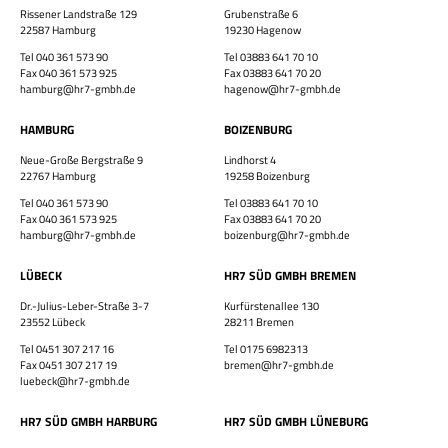
Rissener Landstraße 129
Grubenstraße 6
×
22587 Hamburg
19230 Hagenow
Tel 040 361 573 90
Tel 03883 641 70 10
Fax 040 361 573 925
Fax 03883 641 70 20
hamburg@hr7-gmbh.de
hagenow@hr7-gmbh.de
HAMBURG
BOIZENBURG
Neue-Große Bergstraße 9
Lindhorst 4
Bewirb dich jetzt!
22767 Hamburg
19258 Boizenburg
Tel 040 361 573 90
Tel 03883 641 70 10
Vor- & Nachname
Fax 040 361 573 925
Fax 03883 641 70 20
hamburg@hr7-gmbh.de
boizenburg@hr7-gmbh.de
HR7 GmbH
LÜBECK
HR7 SÜD GMBH BREMEN
Finde eine Stelle, die genau zu Dir passt!
E-Mail-Adresse
Dr.-Julius-Leber-Straße 3-7
Kurfürstenallee 130
23552 Lübeck
28211 Bremen
Tel 0451 307 217 16
Tel 0175 6982313
Fax 0451 307 217 19
bremen@hr7-gmbh.de
luebeck@hr7-gmbh.de
WhatsApp-Nummer
Wohnort / PLZ
HR7 SÜD GMBH HARBURG
HR7 SÜD GMBH LÜNEBURG