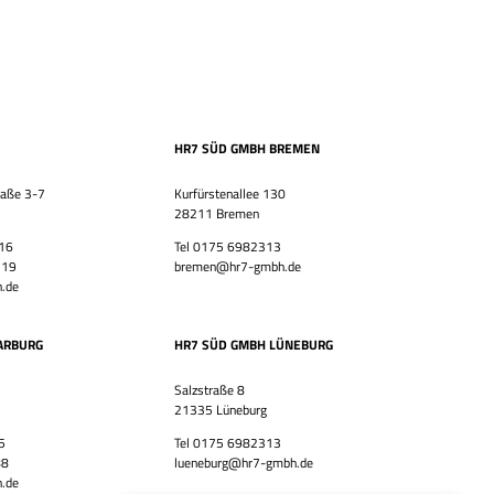
Bewirb dich jetzt!
Vor- & Nachname
HR7 GmbH
HR7 SÜD GMBH BREMEN
Finde eine Stelle, die genau zu Dir passt!
E-Mail-Adresse
raße 3-7
Kurfürstenallee 130
28211 Bremen
 16
Tel 0175 6982313
 19
bremen@hr7-gmbh.de
WhatsApp-Nummer
.de
Wohnort / PLZ
ARBURG
HR7 SÜD GMBH LÜNEBURG
Salzstraße 8
21335 Lüneburg
Ich habe die
Datenschutzerklärung
und das
Impressum
5
Tel 0175 6982313
gelesen.
88
lueneburg@hr7-gmbh.de
.de