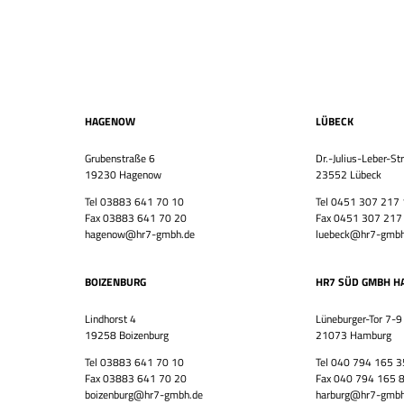
HAGENOW
LÜBECK
Grubenstraße 6
Dr.-Julius-Leber-St
19230 Hagenow
23552 Lübeck
Tel 03883 641 70 10
Tel 0451 307 217
Fax 03883 641 70 20
Fax 0451 307 217
hagenow@hr7-gmbh.de
luebeck@hr7-gmbh
BOIZENBURG
HR7 SÜD GMBH H
Lindhorst 4
Lüneburger-Tor 7-9
19258 Boizenburg
21073 Hamburg
Tel 03883 641 70 10
Tel 040 794 165 3
Fax 03883 641 70 20
Fax 040 794 165 
boizenburg@hr7-gmbh.de
harburg@hr7-gmbh