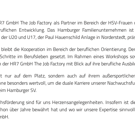
HR7 GmbH The Job Factory als Partner im Bereich der HSV-Frauen 
uflichen Entwicklung. Das Hamburger Familienunternehmen is
 der U20 und U17, der Paul Hauenschild Anlage in Norderstedt, prä
 bleibt die Kooperation im Bereich der beruflichen Orientierung. 
n Schritte im Berufsleben gesetzt. Im Rahmen eines Workshops so
der HR7 GmbH The Job Factory mit Blick auf ihre berufliche Ausbild
cht nur auf dem Platz, sondern auch auf ihrem außersportliche
nne besonders wertvoll, um die duale Karriere unserer Nachwuchsfuß
beim Hamburger SV.
sförderung sind für uns Herzensangelegenheiten. Insofern ist d
 schon über Jahre bewährt hat und wo wir unsere Expertise sinnvoll
GmbH.