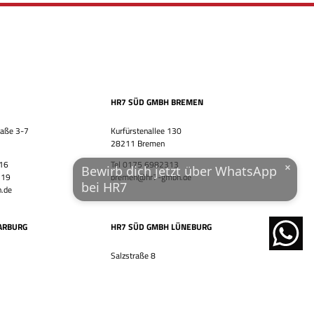
WhatsApp-Nummer
Wohnort / PLZ
HR7 SÜD GMBH BREMEN
Ich habe die
Datenschutzerklärung
und das
Impressum
gelesen.
raße 3-7
Kurfürstenallee 130
28211 Bremen
JETZT ÜBER WHATSAPP BEWERBEN!
 16
Tel 0175 6982313
×
Bewirb dich jetzt über WhatsApp
 19
bremen@hr7-gmbh.de
bei HR7
.de
powered by
ARBURG
HR7 SÜD GMBH LÜNEBURG
Salzstraße 8
21335 Lüneburg
5
Tel 0175 6982313
88
lueneburg@hr7-gmbh.de