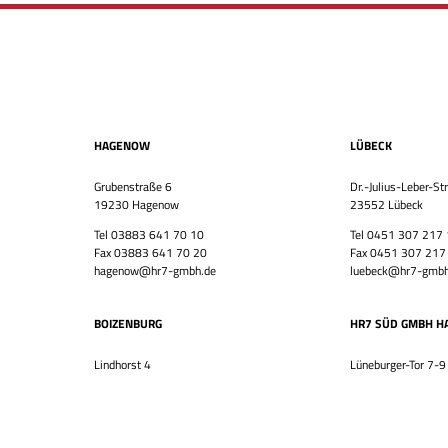
HAGENOW
LÜBECK
Grubenstraße 6
Dr.-Julius-Leber-St
19230 Hagenow
23552 Lübeck
Tel 03883 641 70 10
Tel 0451 307 217
Fax 03883 641 70 20
Fax 0451 307 217
hagenow@hr7-gmbh.de
luebeck@hr7-gmbh
BOIZENBURG
HR7 SÜD GMBH H
Lindhorst 4
Lüneburger-Tor 7-9
19258 Boizenburg
21073 Hamburg
Tel 03883 641 70 10
Tel 040 794 165 3
Fax 03883 641 70 20
Fax 040 794 165 