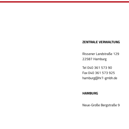
ZENTRALE VERWALTUNG
Rissener Landstraße 129
22587 Hamburg
Tel 040 361 573 90
Fax 040 361 573 925
hamburg@hr7-gmbh.de
HAMBURG
Neue-Große Bergstraße 9
22767 Hamburg
Tel 040 361 573 90
Fax 040 361 573 925