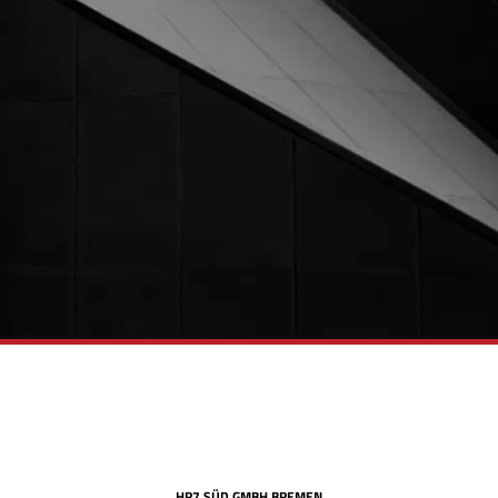
×
Bewirb dich jetzt!
Vor- & Nachname
HR7 SÜD GMBH BREMEN