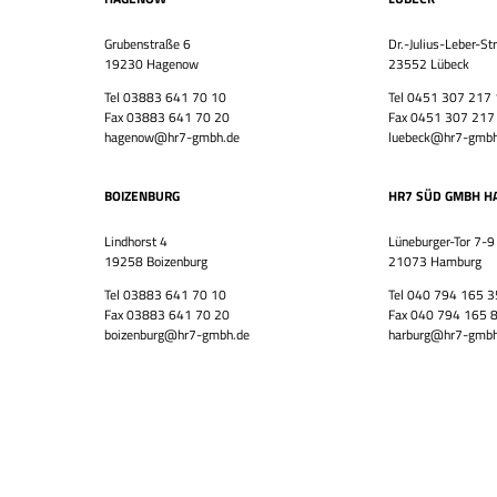
Grubenstraße 6
Dr.-Julius-Leber-St
19230 Hagenow
23552 Lübeck
Tel 03883 641 70 10
Tel 0451 307 217
Fax 03883 641 70 20
Fax 0451 307 217
hagenow@hr7-gmbh.de
luebeck@hr7-gmbh
BOIZENBURG
HR7 SÜD GMBH H
Lindhorst 4
Lüneburger-Tor 7-9
19258 Boizenburg
21073 Hamburg
Tel 03883 641 70 10
Tel 040 794 165 3
Fax 03883 641 70 20
Fax 040 794 165 
boizenburg@hr7-gmbh.de
harburg@hr7-gmbh