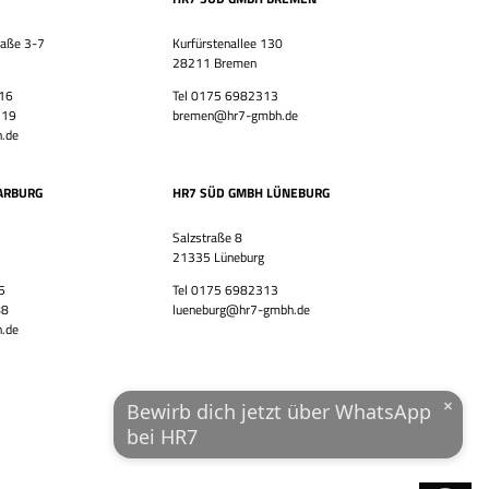
raße 3-7
Kurfürstenallee 130
HR7 GmbH
28211 Bremen
Finde eine Stelle, die genau zu Dir passt!
E-Mail-Adresse
 16
Tel 0175 6982313
 19
bremen@hr7-gmbh.de
.de
WhatsApp-Nummer
ARBURG
HR7 SÜD GMBH LÜNEBURG
Wohnort / PLZ
Salzstraße 8
21335 Lüneburg
5
Tel 0175 6982313
88
lueneburg@hr7-gmbh.de
Ich habe die
Datenschutzerklärung
und das
Impressum
.de
gelesen.
JETZT ÜBER WHATSAPP BEWERBEN!
×
Bewirb dich jetzt über WhatsApp
bei HR7
powered by