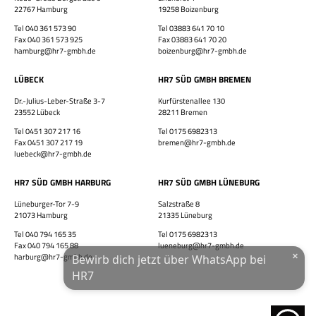
22767 Hamburg
19258 Boizenburg
Tel 040 361 573 90
Tel 03883 641 70 10
Bewirb dich jetzt!
Fax 040 361 573 925
Fax 03883 641 70 20
hamburg@hr7-gmbh.de
boizenburg@hr7-gmbh.de
Vor- & Nachname
LÜBECK
HR7 SÜD GMBH BREMEN
HR7 GmbH
Dr.-Julius-Leber-Straße 3-7
Kurfürstenallee 130
Finde eine Stelle, die genau zu Dir passt!
23552 Lübeck
28211 Bremen
E-Mail-Adresse
Tel 0451 307 217 16
Tel 0175 6982313
Fax 0451 307 217 19
bremen@hr7-gmbh.de
luebeck@hr7-gmbh.de
WhatsApp-Nummer
HR7 SÜD GMBH HARBURG
HR7 SÜD GMBH LÜNEBURG
Wohnort / PLZ
Lüneburger-Tor 7-9
Salzstraße 8
21073 Hamburg
21335 Lüneburg
Tel 040 794 165 35
Tel 0175 6982313
Fax 040 794 165 88
lueneburg@hr7-gmbh.de
×
harburg@hr7-gmbh.de
Bewirb dich jetzt über WhatsApp bei
Ich habe die
Datenschutzerklärung
und das
Impressum
gelesen.
HR7
JETZT ÜBER WHATSAPP BEWERBEN!