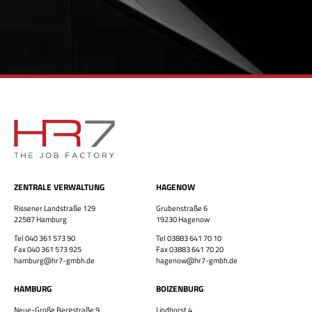
ZENTRALE VERWALTUNG
HAGENOW
Rissener Landstraße 129
Grubenstraße 6
22587 Hamburg
19230 Hagenow
×
Tel 040 361 573 90
Tel 03883 641 70 10
Fax 040 361 573 925
Fax 03883 641 70 20
hamburg@hr7-gmbh.de
hagenow@hr7-gmbh.de
HAMBURG
BOIZENBURG
Neue-Große Bergstraße 9
Lindhorst 4