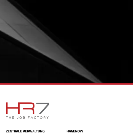
×
Bewirb dich jetzt!
ZENTRALE VERWALTUNG
HAGENOW
Vor- & Nachname