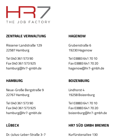
ZENTRALE VERWALTUNG
HAGENOW
×
Rissener Landstraße 129
Grubenstraße 6
22587 Hamburg
19230 Hagenow
Tel 040 361 573 90
Tel 03883 641 70 10
Fax 040 361 573 925
Fax 03883 641 70 20
hamburg@hr7-gmbh.de
hagenow@hr7-gmbh.de
HAMBURG
BOIZENBURG
Bewirb dich jetzt!
Neue-Große Bergstraße 9
Lindhorst 4
22767 Hamburg
19258 Boizenburg
Vor- & Nachname
Tel 040 361 573 90
Tel 03883 641 70 10
Fax 040 361 573 925
Fax 03883 641 70 20
hamburg@hr7-gmbh.de
boizenburg@hr7-gmbh.de
HR7 GmbH
Finde eine Stelle, die genau zu Dir passt!
LÜBECK
HR7 SÜD GMBH BREMEN
E-Mail-Adresse
Dr.-Julius-Leber-Straße 3-7
Kurfürstenallee 130