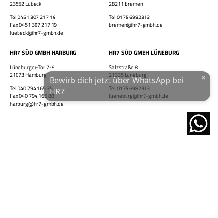
23552 Lübeck
28211 Bremen
Tel 0451 307 217 16
Tel 0175 6982313
WhatsApp-Nummer
Fax 0451 307 217 19
bremen@hr7-gmbh.de
luebeck@hr7-gmbh.de
Wohnort / PLZ
HR7 SÜD GMBH HARBURG
HR7 SÜD GMBH LÜNEBURG
Lüneburger-Tor 7-9
Salzstraße 8
21073 Hamburg
21335 Lüneburg
×
Bewirb dich jetzt über WhatsApp bei
Ich habe die
Datenschutzerklärung
und das
Impressum
gelesen.
Tel 040 794 165 35
Tel 0175 6982313
HR7
Fax 040 794 165 88
lueneburg@hr7-gmbh.de
harburg@hr7-gmbh.de
JETZT ÜBER WHATSAPP BEWERBEN!
powered by
nach oben
Glossar
AGB
Datenschutzerklärung
Impressum