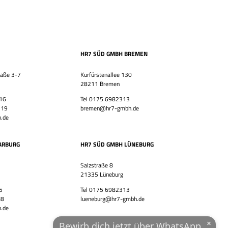
Bewirb dich jetzt!
Vor- & Nachname
HR7 SÜD GMBH BREMEN
HR7 GmbH
Finde eine Stelle, die genau zu Dir passt!
E-Mail-Adresse
raße 3-7
Kurfürstenallee 130
28211 Bremen
 16
Tel 0175 6982313
 19
bremen@hr7-gmbh.de
WhatsApp-Nummer
.de
Wohnort / PLZ
ARBURG
HR7 SÜD GMBH LÜNEBURG
Salzstraße 8
21335 Lüneburg
Ich habe die
Datenschutzerklärung
und das
Impressum
5
Tel 0175 6982313
gelesen.
88
lueneburg@hr7-gmbh.de
.de
JETZT ÜBER WHATSAPP BEWERBEN!
×
Bewirb dich jetzt über WhatsApp