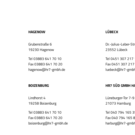
HAGENOW
LÜBECK
Grubenstraße 6
Dr.-Julius-Leber-St
19230 Hagenow
23552 Lübeck
Tel 03883 641 70 10
Tel 0451 307 217
Fax 03883 641 70 20
Fax 0451 307 217
hagenow@hr7-gmbh.de
luebeck@hr7-gmbh
BOIZENBURG
HR7 SÜD GMBH H
Lindhorst 4
Lüneburger-Tor 7-9
19258 Boizenburg
21073 Hamburg
Tel 03883 641 70 10
Tel 040 794 165 3
Fax 03883 641 70 20
Fax 040 794 165 
boizenburg@hr7-gmbh.de
harburg@hr7-gmbh