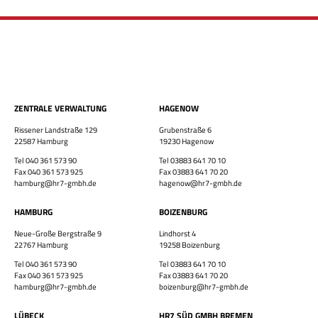
×
ZENTRALE VERWALTUNG
HAGENOW
Bewirb dich jetzt!
Rissener Landstraße 129
Grubenstraße 6
22587 Hamburg
19230 Hagenow
Vor- & Nachname
Tel 040 361 573 90
Tel 03883 641 70 10
Fax 040 361 573 925
Fax 03883 641 70 20
HR7 GmbH
hamburg@hr7-gmbh.de
hagenow@hr7-gmbh.de
Finde eine Stelle, die genau zu Dir passt!
E-Mail-Adresse
HAMBURG
BOIZENBURG
Neue-Große Bergstraße 9
Lindhorst 4
22767 Hamburg
19258 Boizenburg
WhatsApp-Nummer
Tel 040 361 573 90
Tel 03883 641 70 10
Fax 040 361 573 925
Fax 03883 641 70 20
Wohnort / PLZ
hamburg@hr7-gmbh.de
boizenburg@hr7-gmbh.de
LÜBECK
HR7 SÜD GMBH BREMEN