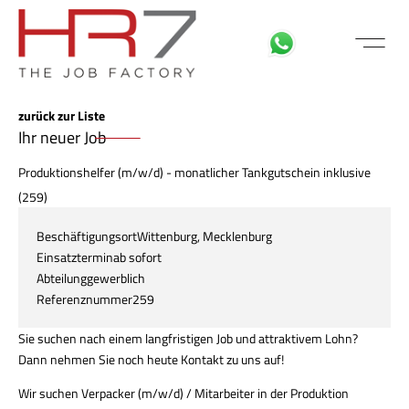
FÜR BEWE
MITARBEITER LOGIN
zurück zur Liste
Ihr neuer Job
Produktionshelfer (m/w/d) - monatlicher Tankgutschein inklusive
(259)
Beschäftigungsort
Wittenburg, Mecklenburg
Einsatztermin
ab sofort
Abteilung
gewerblich
Referenznummer
259
Sie suchen nach einem langfristigen Job und attraktivem Lohn?
Dann nehmen Sie noch heute Kontakt zu uns auf!
Wir suchen
Verpacker (m/w/d) / Mitarbeiter in der Produktion