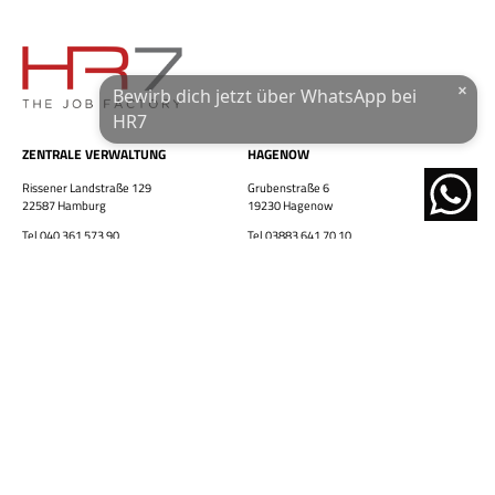
Wohnort / PLZ
×
Bewirb dich jetzt über WhatsApp bei
Ich habe die
Datenschutzerklärung
und das
Impressum
gelesen.
HR7
ZENTRALE VERWALTUNG
HAGENOW
JETZT ÜBER WHATSAPP BEWERBEN!
Rissener Landstraße 129
Grubenstraße 6
22587 Hamburg
19230 Hagenow
powered by
Tel 040 361 573 90
Tel 03883 641 70 10
Fax 040 361 573 925
Fax 03883 641 70 20
hamburg@hr7-gmbh.de
hagenow@hr7-gmbh.de
HAMBURG
BOIZENBURG
Neue-Große Bergstraße 9
Lindhorst 4
22767 Hamburg
19258 Boizenburg
Tel 040 361 573 90
Tel 03883 641 70 10
Fax 040 361 573 925
Fax 03883 641 70 20
hamburg@hr7-gmbh.de
boizenburg@hr7-gmbh.de
LÜBECK
HR7 SÜD GMBH BREMEN