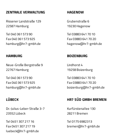
ZENTRALE VERWALTUNG
HAGENOW
Rissener Landstraße 129
Grubenstraße 6
×
22587 Hamburg
19230 Hagenow
Tel 040 361 573 90
Tel 03883 641 70 10
Fax 040 361 573 925
Fax 03883 641 70 20
hamburg@hr7-gmbh.de
hagenow@hr7-gmbh.de
HAMBURG
BOIZENBURG
Neue-Große Bergstraße 9
Lindhorst 4
Bewirb dich jetzt!
22767 Hamburg
19258 Boizenburg
Tel 040 361 573 90
Tel 03883 641 70 10
Vor- & Nachname
Fax 040 361 573 925
Fax 03883 641 70 20
hamburg@hr7-gmbh.de
boizenburg@hr7-gmbh.de
HR7 GmbH
LÜBECK
HR7 SÜD GMBH BREMEN
Finde eine Stelle, die genau zu Dir passt!
E-Mail-Adresse
Dr.-Julius-Leber-Straße 3-7
Kurfürstenallee 130
23552 Lübeck
28211 Bremen
Tel 0451 307 217 16
Tel 0175 6982313
Fax 0451 307 217 19
bremen@hr7-gmbh.de
WhatsApp-Nummer
luebeck@hr7-gmbh.de