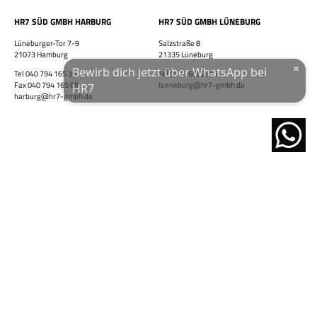
Wohnort / PLZ
HR7 SÜD GMBH HARBURG
HR7 SÜD GMBH LÜNEBURG
Lüneburger-Tor 7-9
Salzstraße 8
21073 Hamburg
21335 Lüneburg
×
Bewirb dich jetzt über WhatsApp bei
Tel 040 794 165 35
Tel 0175 6982313
Ich habe die
Datenschutzerklärung
und das
Impressum
gelesen.
Fax 040 794 165 88
lueneburg@hr7-gmbh.de
HR7
harburg@hr7-gmbh.de
JETZT ÜBER WHATSAPP BEWERBEN!
powered by
nach oben
Glossar
AGB
Datenschutzerklärung
Impressum
© 2026 by HR7 GmbH