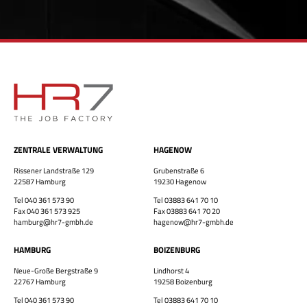
ZENTRALE VERWALTUNG
HAGENOW
×
Rissener Landstraße 129
Grubenstraße 6
22587 Hamburg
19230 Hagenow
Tel 040 361 573 90
Tel 03883 641 70 10
Fax 040 361 573 925
Fax 03883 641 70 20
hamburg@hr7-gmbh.de
hagenow@hr7-gmbh.de
HAMBURG
BOIZENBURG
Bewirb dich jetzt!
Neue-Große Bergstraße 9
Lindhorst 4
Vor- & Nachname
22767 Hamburg
19258 Boizenburg
Tel 040 361 573 90
Tel 03883 641 70 10