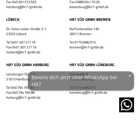
Fax 040 361 573 925
Fax 03883 641 70 20
HR7 GmbH
hamburg@hr7-gmbh.de
boizenburg@hr7-gmbh.de
Finde eine Stelle, die genau zu Dir passt!
E-Mail-Adresse
LÜBECK
HR7 SÜD GMBH BREMEN
Dr.-Julius-Leber-Straße 3-7
Kurfürstenallee 130
23552 Lübeck
28211 Bremen
WhatsApp-Nummer
Tel 0451 307 217 16
Tel 0175 6982313
Fax 0451 307 217 19
bremen@hr7-gmbh.de
Wohnort / PLZ
luebeck@hr7-gmbh.de
HR7 SÜD GMBH HARBURG
HR7 SÜD GMBH LÜNEBURG
×
Lüneburger-Tor 7-9
Salzstraße 8
Bewirb dich jetzt über WhatsApp bei
21073 Hamburg
21335 Lüneburg
Ich habe die
Datenschutzerklärung
und das
Impressum
gelesen.
HR7
Tel 040 794 165 35
Tel 0175 6982313
Fax 040 794 165 88
lueneburg@hr7-gmbh.de
JETZT ÜBER WHATSAPP BEWERBEN!
harburg@hr7-gmbh.de
powered by