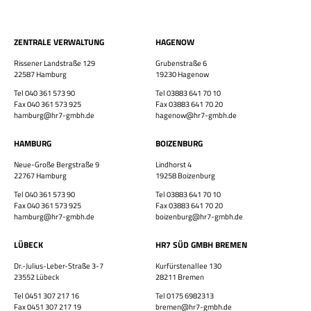
ZENTRALE VERWALTUNG
HAGENOW
Rissener Landstraße 129
Grubenstraße 6
×
22587 Hamburg
19230 Hagenow
Tel 040 361 573 90
Tel 03883 641 70 10
Fax 040 361 573 925
Fax 03883 641 70 20
hamburg@hr7-gmbh.de
hagenow@hr7-gmbh.de
HAMBURG
BOIZENBURG
Neue-Große Bergstraße 9
Lindhorst 4
Bewirb dich jetzt!
22767 Hamburg
19258 Boizenburg
Vor- & Nachname
Tel 040 361 573 90
Tel 03883 641 70 10
Fax 040 361 573 925
Fax 03883 641 70 20
hamburg@hr7-gmbh.de
boizenburg@hr7-gmbh.de
HR7 GmbH
LÜBECK
HR7 SÜD GMBH BREMEN
Finde eine Stelle, die genau zu Dir passt!
E-Mail-Adresse
Dr.-Julius-Leber-Straße 3-7
Kurfürstenallee 130
23552 Lübeck
28211 Bremen
Tel 0451 307 217 16
Tel 0175 6982313
Fax 0451 307 217 19
bremen@hr7-gmbh.de