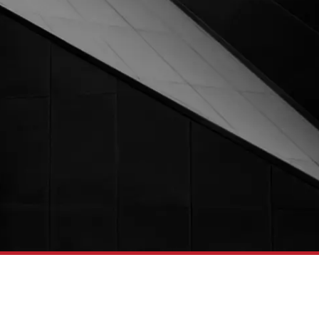
×
Bewirb dich jetzt!