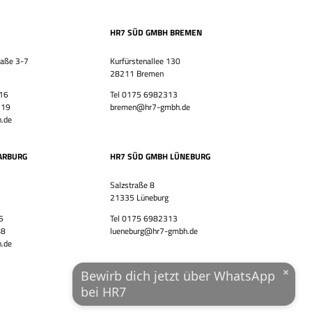
Vor- & Nachname
HR7 SÜD GMBH BREMEN
HR7 GmbH
Finde eine Stelle, die genau zu Dir passt!
raße 3-7
Kurfürstenallee 130
E-Mail-Adresse
28211 Bremen
 16
Tel 0175 6982313
 19
bremen@hr7-gmbh.de
.de
WhatsApp-Nummer
Wohnort / PLZ
ARBURG
HR7 SÜD GMBH LÜNEBURG
Salzstraße 8
21335 Lüneburg
Ich habe die
Datenschutzerklärung
und das
Impressum
5
Tel 0175 6982313
gelesen.
88
lueneburg@hr7-gmbh.de
.de
JETZT ÜBER WHATSAPP BEWERBEN!
×
Bewirb dich jetzt über WhatsApp
bei HR7
powered by