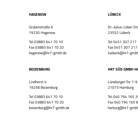
HAGENOW
LÜBECK
Grubenstraße 6
Dr.-Julius-Leber-St
19230 Hagenow
23552 Lübeck
Tel 03883 641 70 10
Tel 0451 307 217
Fax 03883 641 70 20
Fax 0451 307 217
hagenow@hr7-gmbh.de
luebeck@hr7-gmbh
BOIZENBURG
HR7 SÜD GMBH H
Lindhorst 4
Lüneburger-Tor 7-9
19258 Boizenburg
21073 Hamburg
Tel 03883 641 70 10
Tel 040 794 165 3
Fax 03883 641 70 20
Fax 040 794 165 
boizenburg@hr7-gmbh.de
harburg@hr7-gmbh