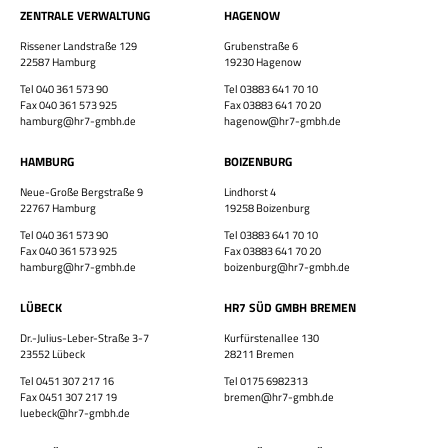
ZENTRALE VERWALTUNG
HAGENOW
Rissener Landstraße 129
Grubenstraße 6
×
22587 Hamburg
19230 Hagenow
Tel 040 361 573 90
Tel 03883 641 70 10
Fax 040 361 573 925
Fax 03883 641 70 20
hamburg@hr7-gmbh.de
hagenow@hr7-gmbh.de
HAMBURG
BOIZENBURG
Neue-Große Bergstraße 9
Lindhorst 4
Bewirb dich jetzt!
22767 Hamburg
19258 Boizenburg
Tel 040 361 573 90
Tel 03883 641 70 10
Vor- & Nachname
Fax 040 361 573 925
Fax 03883 641 70 20
hamburg@hr7-gmbh.de
boizenburg@hr7-gmbh.de
HR7 GmbH
LÜBECK
HR7 SÜD GMBH BREMEN
Finde eine Stelle, die genau zu Dir passt!
E-Mail-Adresse
Dr.-Julius-Leber-Straße 3-7
Kurfürstenallee 130
23552 Lübeck
28211 Bremen
Tel 0451 307 217 16
Tel 0175 6982313
Fax 0451 307 217 19
bremen@hr7-gmbh.de
luebeck@hr7-gmbh.de
WhatsApp-Nummer
Wohnort / PLZ