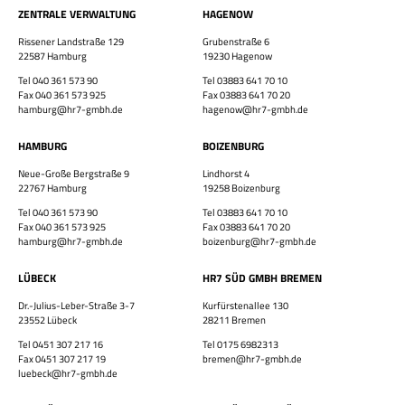
ZENTRALE VERWALTUNG
HAGENOW
Rissener Landstraße 129
Grubenstraße 6
×
22587 Hamburg
19230 Hagenow
Tel 040 361 573 90
Tel 03883 641 70 10
Fax 040 361 573 925
Fax 03883 641 70 20
hamburg@hr7-gmbh.de
hagenow@hr7-gmbh.de
HAMBURG
BOIZENBURG
Neue-Große Bergstraße 9
Lindhorst 4
Bewirb dich jetzt!
22767 Hamburg
19258 Boizenburg
Tel 040 361 573 90
Tel 03883 641 70 10
Vor- & Nachname
Fax 040 361 573 925
Fax 03883 641 70 20
hamburg@hr7-gmbh.de
boizenburg@hr7-gmbh.de
HR7 GmbH
LÜBECK
HR7 SÜD GMBH BREMEN
Finde eine Stelle, die genau zu Dir passt!
E-Mail-Adresse
Dr.-Julius-Leber-Straße 3-7
Kurfürstenallee 130
23552 Lübeck
28211 Bremen
Tel 0451 307 217 16
Tel 0175 6982313
Fax 0451 307 217 19
bremen@hr7-gmbh.de
luebeck@hr7-gmbh.de
WhatsApp-Nummer
Wohnort / PLZ