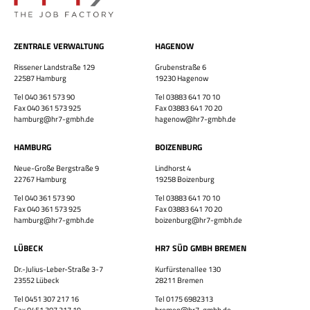
ZENTRALE VERWALTUNG
HAGENOW
×
Rissener Landstraße 129
Grubenstraße 6
22587 Hamburg
19230 Hagenow
Tel 040 361 573 90
Tel 03883 641 70 10
Fax 040 361 573 925
Fax 03883 641 70 20
hamburg@hr7-gmbh.de
hagenow@hr7-gmbh.de
HAMBURG
BOIZENBURG
Neue-Große Bergstraße 9
Lindhorst 4
Bewirb dich jetzt!
22767 Hamburg
19258 Boizenburg
Vor- & Nachname
Tel 040 361 573 90
Tel 03883 641 70 10
Fax 040 361 573 925
Fax 03883 641 70 20
hamburg@hr7-gmbh.de
boizenburg@hr7-gmbh.de
HR7 GmbH
LÜBECK
HR7 SÜD GMBH BREMEN
Finde eine Stelle, die genau zu Dir passt!
E-Mail-Adresse
Dr.-Julius-Leber-Straße 3-7
Kurfürstenallee 130
23552 Lübeck
28211 Bremen
Tel 0451 307 217 16
Tel 0175 6982313
Fax 0451 307 217 19
bremen@hr7-gmbh.de