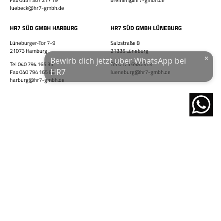
WhatsApp-Nummer
luebeck@hr7-gmbh.de
Wohnort / PLZ
HR7 SÜD GMBH HARBURG
HR7 SÜD GMBH LÜNEBURG
Lüneburger-Tor 7-9
Salzstraße 8
21073 Hamburg
21335 Lüneburg
×
Bewirb dich jetzt über WhatsApp bei
Tel 040 794 165 35
Tel 0175 6982313
Ich habe die
Datenschutzerklärung
und das
Impressum
gelesen.
HR7
Fax 040 794 165 88
lueneburg@hr7-gmbh.de
harburg@hr7-gmbh.de
JETZT ÜBER WHATSAPP BEWERBEN!
powered by
nach oben
Glossar
AGB
Datenschutzerklärung
Impressum
© 2026 by HR7 GmbH