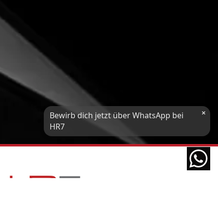
HR7 GmbH
Finde eine Stelle, die genau zu Dir passt!
E-Mail-Adresse
WhatsApp-Nummer
Wohnort / PLZ
×
Bewirb dich jetzt über WhatsApp bei
Ich habe die
Datenschutzerklärung
und das
Impressum
gelesen.
HR7
JETZT ÜBER WHATSAPP BEWERBEN!
powered by