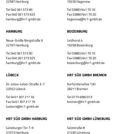
22587 Hamburg
19230 Hagenow
×
Tel 040 361 573 90
Tel 03883 641 70 10
Fax 040 361 573 925
Fax 03883 641 70 20
hamburg@hr7-gmbh.de
hagenow@hr7-gmbh.de
HAMBURG
BOIZENBURG
Neue-Große Bergstraße 9
Lindhorst 4
22767 Hamburg
19258 Boizenburg
Bewirb dich jetzt!
Tel 040 361 573 90
Tel 03883 641 70 10
Fax 040 361 573 925
Fax 03883 641 70 20
Vor- & Nachname
hamburg@hr7-gmbh.de
boizenburg@hr7-gmbh.de
HR7 GmbH
LÜBECK
HR7 SÜD GMBH BREMEN
Finde eine Stelle, die genau zu Dir passt!
Dr.-Julius-Leber-Straße 3-7
Kurfürstenallee 130
E-Mail-Adresse
23552 Lübeck
28211 Bremen
Tel 0451 307 217 16
Tel 0175 6982313
Fax 0451 307 217 19
bremen@hr7-gmbh.de
luebeck@hr7-gmbh.de
WhatsApp-Nummer
HR7 SÜD GMBH HARBURG
HR7 SÜD GMBH LÜNEBURG
Wohnort / PLZ
Lüneburger-Tor 7-9
Salzstraße 8
21073 Hamburg
21335 Lüneburg