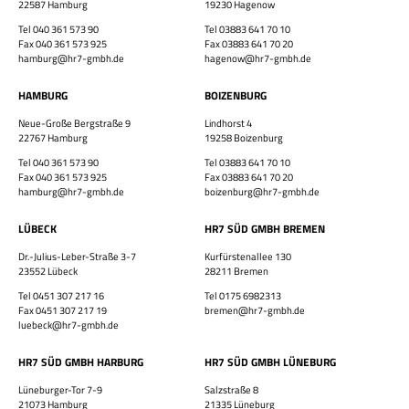
22587 Hamburg
19230 Hagenow
×
Tel 040 361 573 90
Tel 03883 641 70 10
Fax 040 361 573 925
Fax 03883 641 70 20
hamburg@hr7-gmbh.de
hagenow@hr7-gmbh.de
HAMBURG
BOIZENBURG
Neue-Große Bergstraße 9
Lindhorst 4
22767 Hamburg
19258 Boizenburg
Bewirb dich jetzt!
Tel 040 361 573 90
Tel 03883 641 70 10
Fax 040 361 573 925
Fax 03883 641 70 20
Vor- & Nachname
hamburg@hr7-gmbh.de
boizenburg@hr7-gmbh.de
HR7 GmbH
LÜBECK
HR7 SÜD GMBH BREMEN
Finde eine Stelle, die genau zu Dir passt!
Dr.-Julius-Leber-Straße 3-7
Kurfürstenallee 130
E-Mail-Adresse
23552 Lübeck
28211 Bremen
Tel 0451 307 217 16
Tel 0175 6982313
Fax 0451 307 217 19
bremen@hr7-gmbh.de
luebeck@hr7-gmbh.de
WhatsApp-Nummer
HR7 SÜD GMBH HARBURG
HR7 SÜD GMBH LÜNEBURG
Wohnort / PLZ
Lüneburger-Tor 7-9
Salzstraße 8
21073 Hamburg
21335 Lüneburg